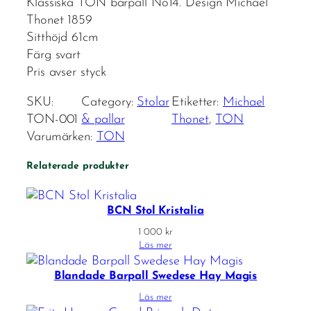
Klassiska TON barpall No14. Design Michael
Thonet 1859
Sitthöjd 61cm
Färg svart
Pris avser styck
SKU:
Category:
Stolar
Etiketter:
Michael
TON-001
& pallar
Thonet
, 
TON
Varumärken:
TON
Relaterade produkter
BCN Stol Kristalia
1 000
kr
Läs mer
Blandade Barpall Swedese Hay Magis
Läs mer