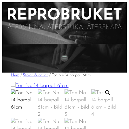
Hoppa
till
innehåll
Hem
/
Stolar & pallar
/ Ton No 14 barpall 61cm