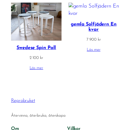
gemla Solfjädern En
kvar
7 900
kr
Swedese Spin Pall
Läs mer
2 100
kr
Läs mer
Reprobruket
Återvinna, återbruka, återskapa
Om
Villkor