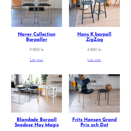
Naver Collection
Hans K barpall
Barpaller
ZigZag
11 900
kr
4 900
kr
Läs mer
Läs mer
Blandade Barpall
Fritz Hansen Grand
Swedese Hay Magis
Prix och Dot