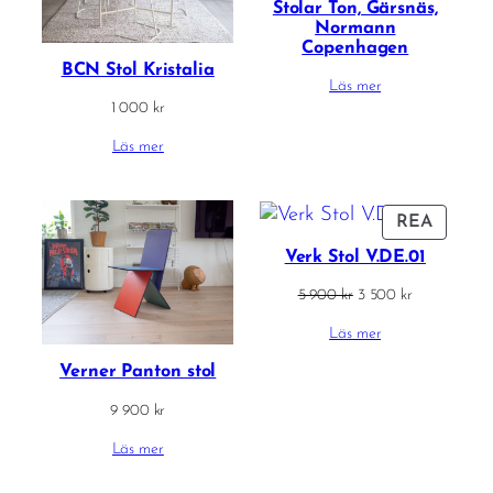
Stolar Ton, Gärsnäs,
Normann
Copenhagen
BCN Stol Kristalia
Läs mer
1 000
kr
Läs mer
PRODU
REA
PÅ
Verk Stol V.DE.01
REA
Det
Det
5 900
kr
3 500
kr
ursprungliga
nuvarande
Läs mer
priset
priset
var:
är:
Verner Panton stol
5
3
900 kr.
500 kr.
9 900
kr
Läs mer