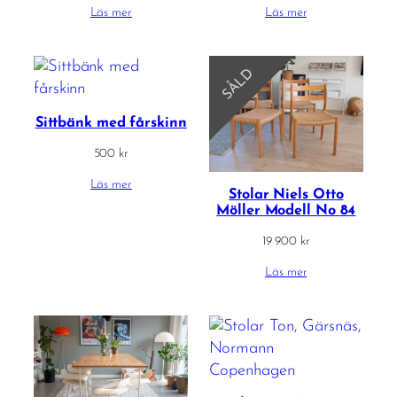
Läs mer
Läs mer
SÅLD
Sittbänk med fårskinn
500
kr
Läs mer
Stolar Niels Otto
Möller Modell No 84
19 900
kr
Läs mer