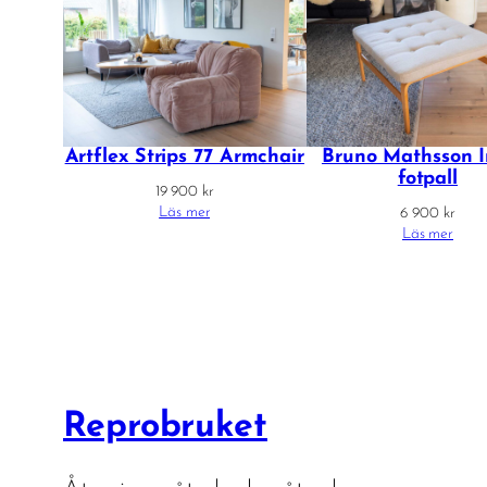
Artflex Strips 77 Armchair
Bruno Mathsson I
fotpall
19 900
kr
Läs mer
6 900
kr
Läs mer
Reprobruket