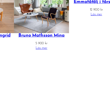
Emmafåtölj i får
12 900
kr
Läs mer
ngrid
Bruno Mathsson Mina
5 900
kr
Läs mer