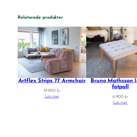
Relaterade produkter
Artflex Strips 77 Armchair
Bruno Mathsson I
fotpall
19 900
kr
Läs mer
6 900
kr
Läs mer