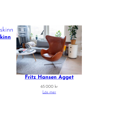
skinn
Fritz Hansen Ägget
65 000
kr
Läs mer