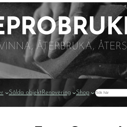
Sök
er
Sålda objekt
Renovering
Shop