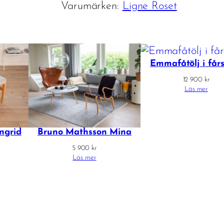
Varumärken:
Ligne Roset
Emmafåtölj i får
12 900
kr
Läs mer
ngrid
Bruno Mathsson Mina
5 900
kr
Läs mer