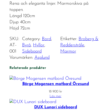
Rena och eleganta linjer. Marmorskiva på
toppen.
Längd 120cm
Djup 40cm
Höjd 72cm
SKU:
Category:
Bord
, 
Etiketter:
Broberg &
AT-
Byrå
, 
Hyllor
, 
Redderstråle
, 
001
Sideboard
Marmor
Varumärken:
Asplund
Relaterade produkter
Börge Mogensen matbord Öresund
18 900
kr
Läs mer
DUX Lunari sideboard