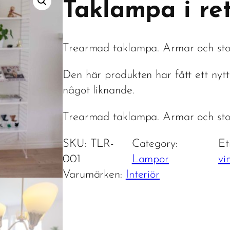
Taklampa i retr
Trearmad taklampa. Armar och stom
Den här produkten har fått ett nyt
något liknande.
Trearmad taklampa. Armar och stom
SKU:
TLR-
Category:
Et
001
Lampor
vi
Varumärken:
Interiör