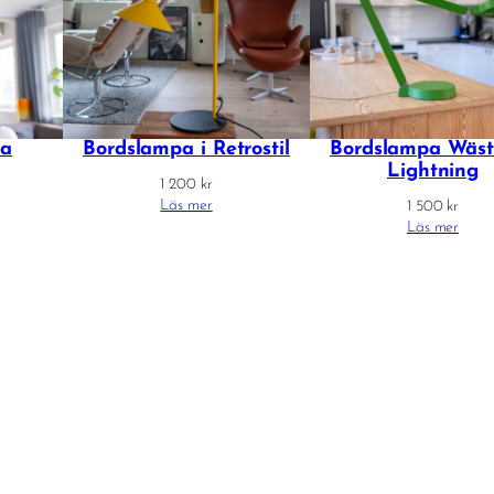
pa
Bordslampa i Retrostil
Bordslampa Wäst
Lightning
1 200
kr
Läs mer
1 500
kr
Läs mer