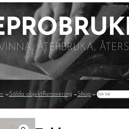
Sök
er
Sålda objekt
Renovering
Shop