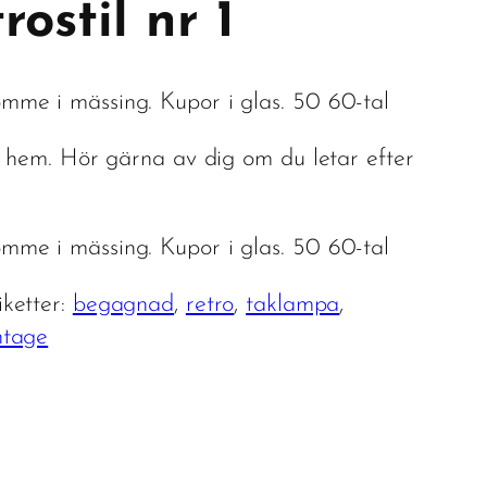
ostil nr 1
me i mässing. Kupor i glas. 50 60-tal
t hem. Hör gärna av dig om du letar efter
me i mässing. Kupor i glas. 50 60-tal
iketter:
begagnad
, 
retro
, 
taklampa
, 
ntage