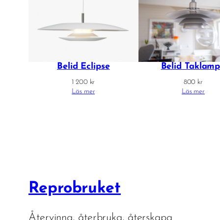
Belid Eclipse
Belid Taklam
1 200
kr
800
kr
Läs mer
Läs mer
Reprobruket
Återvinna, återbruka, återskapa