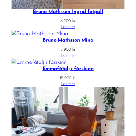
Bruno Mathsson Ingrid fotpall
6 900
kr
Läs mer
Bruno Mathsson Mina
5 900
kr
Läs mer
Emmafåtölj i fårskinn
12 900
kr
Läs mer