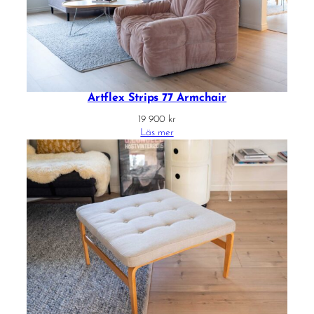
Artflex Strips 77 Armchair
19 900
kr
Läs mer