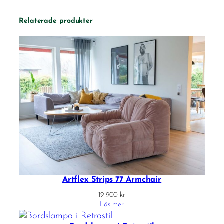
Relaterade produkter
Artflex Strips 77 Armchair
19 900
kr
Läs mer