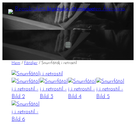
Hoppa
till
innehåll
Hem
/
Fåtöljer
/ Snurrfåtölj i retrostil