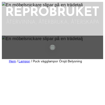
Hoppa
till
innehåll
Hem
/
Lampor
/ Puck vägglampor Örsjö Belysning