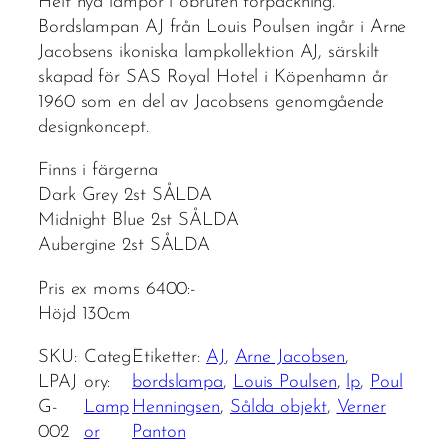
Helt nya lampor i obruten förpackning.
Bordslampan AJ från Louis Poulsen ingår i Arne
Jacobsens ikoniska lampkollektion AJ, särskilt
skapad för SAS Royal Hotel i Köpenhamn år
1960 som en del av Jacobsens genomgående
designkoncept.
Finns i färgerna
Dark Grey 2st SÅLDA
Midnight Blue 2st SÅLDA
Aubergine 2st SÅLDA
Pris ex moms 6400:-
Höjd 130cm
SKU:
Categ
Etiketter:
AJ
, 
Arne Jacobsen
, 
LPAJ
ory:
bordslampa
, 
Louis Poulsen
, 
lp
, 
Poul
G-
Lamp
Henningsen
, 
Sålda objekt
, 
Verner
002
or
Panton