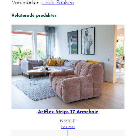
Varumärken:
Louis Poulsen
Relaterade produkter
Artflex Strips 77 Armchair
19 900
kr
Läs mer