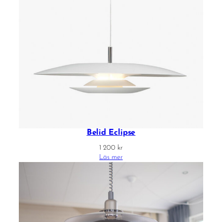
Belid Eclipse
1 200
kr
Läs mer