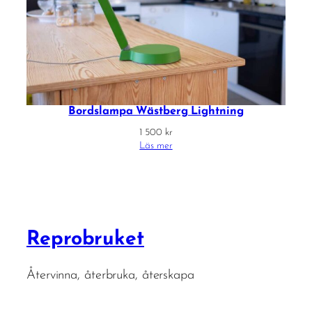
Bordslampa Wästberg Lightning
1 500
kr
Läs mer
Reprobruket
Återvinna, återbruka, återskapa