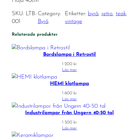
Höjd 40cm
SKU:
LTB-
Category:
Etiketter:
byrå
, 
retro
, 
teak
, 
001
Byrå
vintage
Relaterade produkter
Bordslampa i Retrostil
1 200
kr
Läs mer
HEMI klotlampa
1 600
kr
Läs mer
Industrilampor från Ungern 40-50 tal
1 500
kr
Läs mer