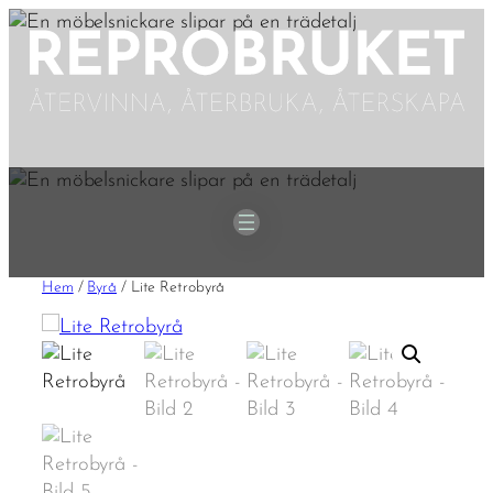
Hoppa
till
innehåll
Hem
/
Byrå
/ Lite Retrobyrå