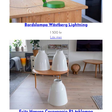
Bordslampa Wästberg Lightning
1 500
kr
Läs mer
Fritz Hansen Caravaggio P3 taklampa