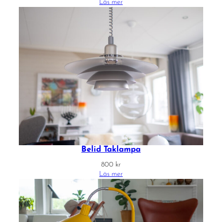
Läs mer
Belid Taklampa
800
kr
Läs mer