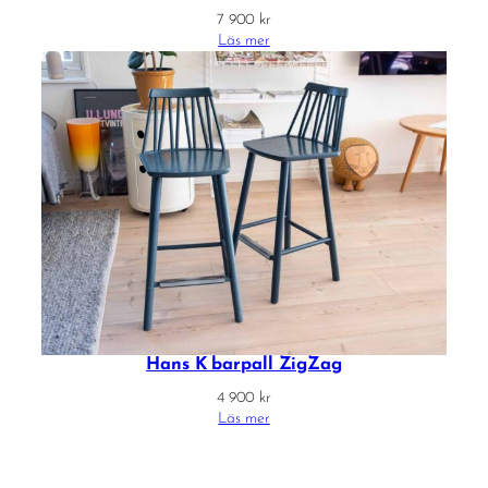
7 900
kr
Läs mer
Hans K barpall ZigZag
4 900
kr
Läs mer