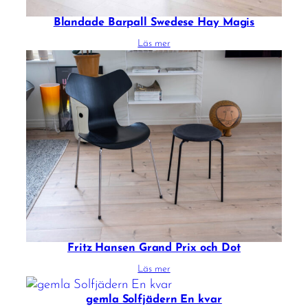
Blandade Barpall Swedese Hay Magis
Läs mer
Fritz Hansen Grand Prix och Dot
Läs mer
gemla Solfjädern En kvar