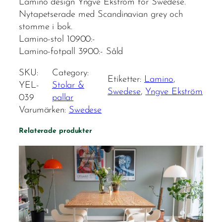
Lamino design Yngve Ekström för Swedese.
Nytapetserade med Scandinavian grey och
stomme i bok.
Lamino-stol 10900:-
Lamino-fotpall 3900:- Såld
SKU:
Category:
Etiketter:
Lamino
, 
YEL-
Stolar &
Swedese
, 
Yngve Ekström
039
pallar
Varumärken:
Swedese
Relaterade produkter