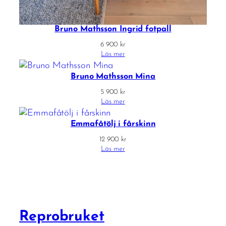
Bruno Mathsson Ingrid fotpall
6 900
kr
Läs mer
Bruno Mathsson Mina
5 900
kr
Läs mer
Emmafåtölj i fårskinn
12 900
kr
Läs mer
Reprobruket