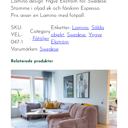
Lamino design Yngve Ekström för Swedese.
Stomme i oljad ek och fårskinn Espresso
Pris avser en Lamino med fotpall.
SKU:
Etiketter:
Lamino
, 
Sålda
Category
YEL-
objekt
, 
Swedese
, 
Yngve
:
Fåtöljer
047-1
Ekström
Varumärken:
Swedese
Relaterade produkter