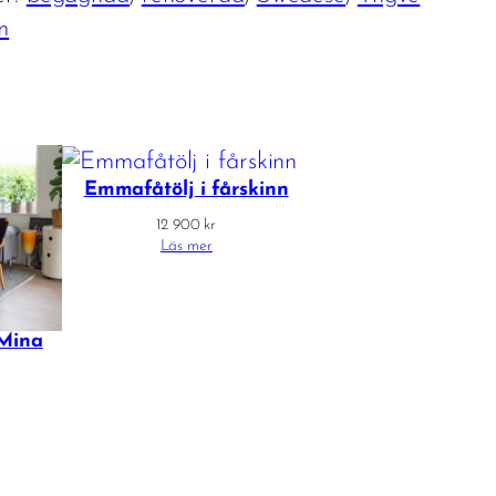
m
Emmafåtölj i fårskinn
12 900
kr
Läs mer
Mina