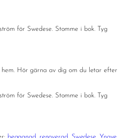
ström för Swedese. Stomme i bok. Tyg
t hem. Hör gärna av dig om du letar efter
ström för Swedese. Stomme i bok. Tyg
er:
begagnad
, 
renoverad
, 
Swedese
, 
Yngve