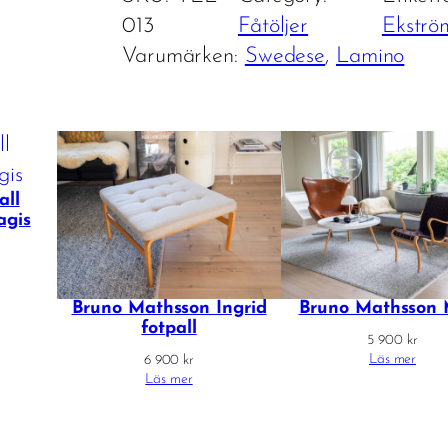
013
Fåtöljer
Ekströ
Varumärken:
Swedese
, 
Lamino
all
agis
Bruno Mathsson Ingrid
Bruno Mathsson 
fotpall
5 900
kr
Läs mer
6 900
kr
Läs mer