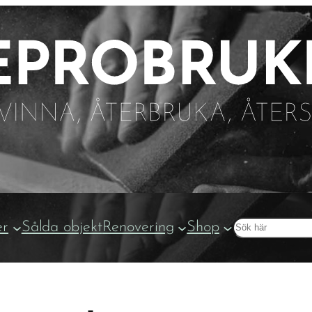
Sök
er
Sålda objekt
Renovering
Shop