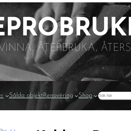
Sök
er
Sålda objekt
Renovering
Shop