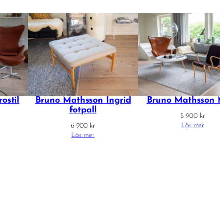
ostil
Bruno Mathsson Ingrid
Bruno Mathsson 
fotpall
5 900
kr
Läs mer
6 900
kr
Läs mer