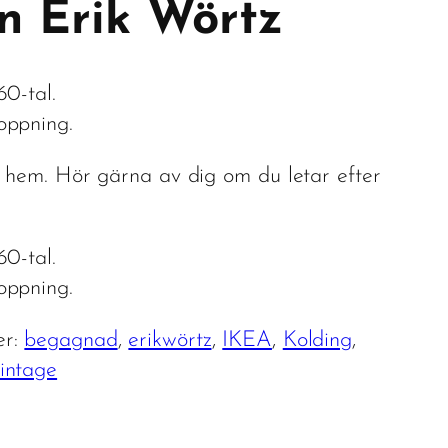
n Erik Wörtz
60-tal.
oppning.
t hem. Hör gärna av dig om du letar efter
60-tal.
oppning.
er:
begagnad
, 
erikwörtz
, 
IKEA
, 
Kolding
, 
intage