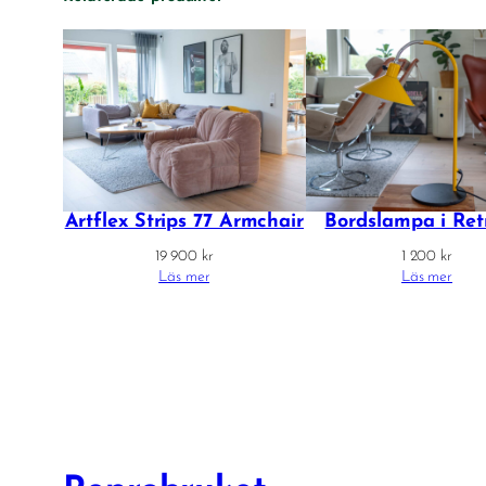
Artflex Strips 77 Armchair
Bordslampa i Retr
19 900
kr
1 200
kr
Läs mer
Läs mer