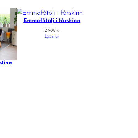
Emmafåtölj i fårskinn
12 900
kr
Läs mer
Mina