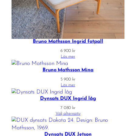
Bruno Mathsson Ingrid fotpall
6 900
kr
Läs mer
Bruno Mathsson Mina
5 900
kr
Läs mer
Dynsats DUX Ingrid låg
7 080
kr
Välj alternativ
Dynsats DUX Jetson