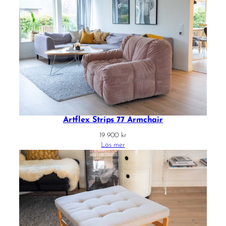
Artflex Strips 77 Armchair
19 900
kr
Läs mer