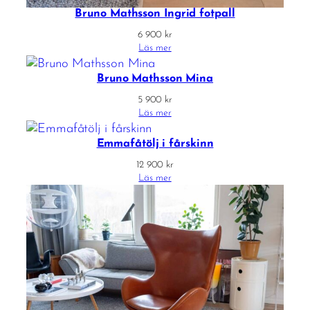
Bruno Mathsson Ingrid fotpall
6 900
kr
Läs mer
Bruno Mathsson Mina
5 900
kr
Läs mer
Emmafåtölj i fårskinn
12 900
kr
Läs mer