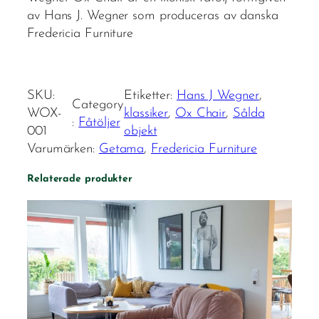
av Hans J. Wegner som produceras av danska
Fredericia Furniture
SKU:
Etiketter:
Hans J Wegner
, 
Category
WOX-
klassiker
, 
Ox Chair
, 
Sålda
:
Fåtöljer
001
objekt
Varumärken:
Getama
, 
Fredericia Furniture
Relaterade produkter