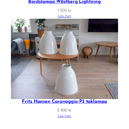
Bordslampa Wästberg Lightning
1 500
kr
Läs mer
Fritz Hansen Caravaggio P3 taklampa
2 900
kr
Läs mer