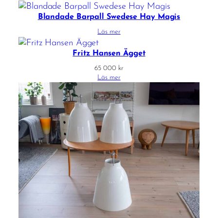
Blandade Barpall Swedese Hay Magis
Läs mer
Fritz Hansen Ägget
65 000
kr
Läs mer