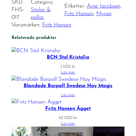
SKU:
Category:
Etiketter:
Arne Jacobsen
, 
FHS-
Stolar &
Fritz Hansen
, 
Myran
017
pallar
Varumärken:
Fritz Hansen
Relaterade produkter
BCN Stol Kristalia
1 000
kr
Läs mer
Blandade Barpall Swedese Hay Magis
Läs mer
Fritz Hansen Ägget
65 000
kr
Läs mer