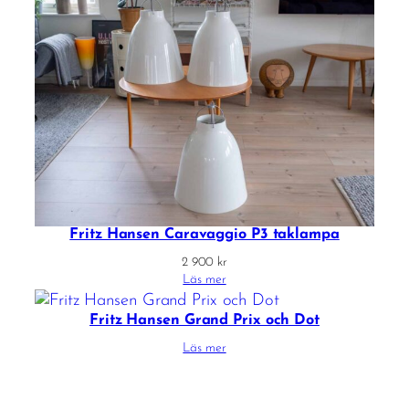
Fritz Hansen Caravaggio P3 taklampa
2 900
kr
Läs mer
Fritz Hansen Grand Prix och Dot
Läs mer