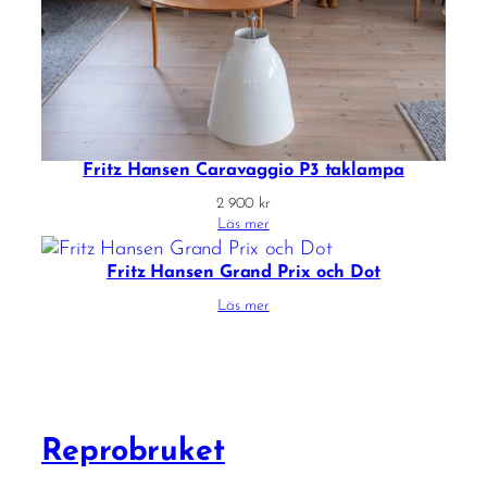
Fritz Hansen Caravaggio P3 taklampa
2 900
kr
Läs mer
Fritz Hansen Grand Prix och Dot
Läs mer
Reprobruket