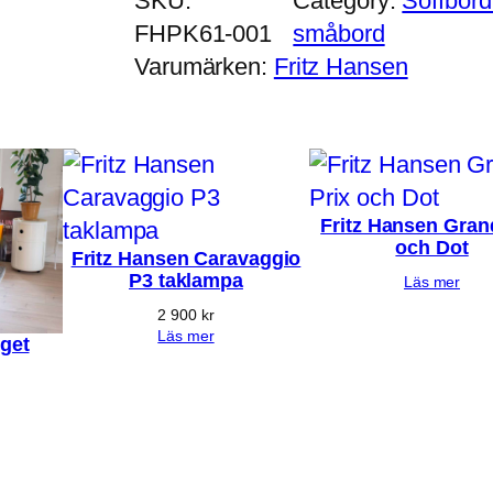
SKU:
Category:
Soffbord
FHPK61-001
småbord
Varumärken:
Fritz Hansen
Fritz Hansen Gran
och Dot
Fritz Hansen Caravaggio
P3 taklampa
Läs mer
2 900
kr
Läs mer
get