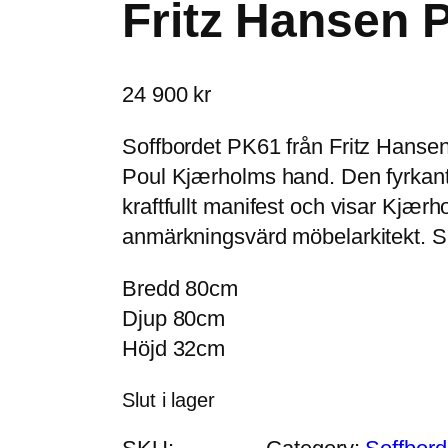
Fritz Hansen 
24 900
kr
Soffbordet PK61 från Fritz Hansen 
Poul Kjærholms hand. Den fyrkanti
kraftfullt manifest och visar Kjærho
anmärkningsvärd möbelarkitekt. Ski
Bredd 80cm
Djup 80cm
Höjd 32cm
Slut i lager