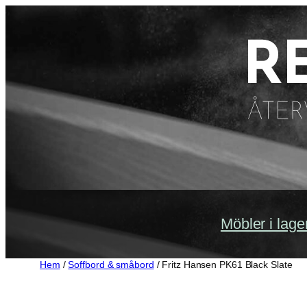
Hoppa
till
innehåll
Möbler i lage
Hem
/
Soffbord & småbord
/ Fritz Hansen PK61 Black Slate