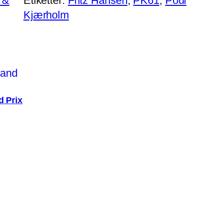
 &
Etiketter:
Fritz Hansen
, 
PK61
, 
Poul
Kjærholm
d Prix