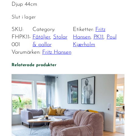
Djup 44cm
Slut i lager
SKU:
Category:
Etiketter:
Fritz
FHPK11-
Fåtöljer
, 
Stolar
Hansen
, 
PK11
, 
Poul
001
& pallar
Kjærholm
Varumärken:
Fritz Hansen
Relaterade produkter