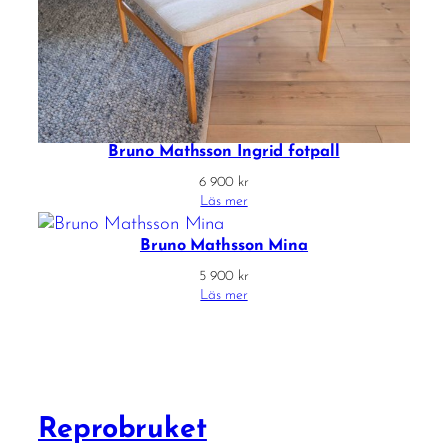
Bruno Mathsson Ingrid fotpall
6 900
kr
Läs mer
Bruno Mathsson Mina
5 900
kr
Läs mer
Reprobruket