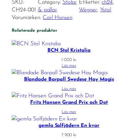
SKU:
Category:
Stolar
Etiketter:
ch24
, 
CH24-001
& pallar
Wegner
, 
Ystol
Varumärken:
Carl Hansen
Relaterade produkter
BCN Stol Kristalia
1 000
kr
Läs mer
Blandade Barpall Swedese Hay Magis
Läs mer
Fritz Hansen Grand Prix och Dot
Läs mer
gemla Solfjädern En kvar
7 900
kr