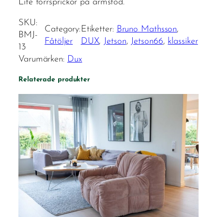
Lite torrsprickor på armstöd.
SKU:
Category:
Etiketter:
Bruno Mathsson
, 
BMJ-
Fåtöljer
DUX
, 
Jetson
, 
Jetson66
, 
klassiker
13
Varumärken:
Dux
Relaterade produkter