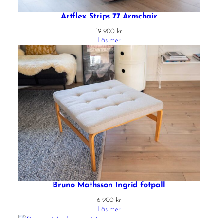
Artflex Strips 77 Armchair
19 900
kr
Läs mer
Bruno Mathsson Ingrid fotpall
6 900
kr
Läs mer