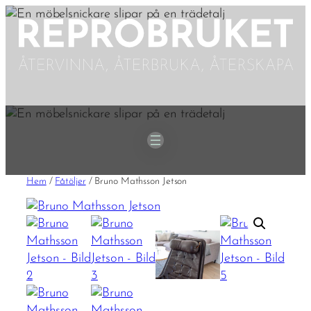
Hoppa
till
innehåll
Hem
/
Fåtöljer
/ Bruno Mathsson Jetson