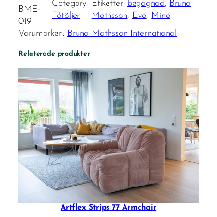
Category:
Etiketter:
begagnad
, 
Bruno
BME-
Fåtöljer
Mathsson
, 
Eva
, 
Mina
019
Varumärken:
Bruno Mathsson International
Relaterade produkter
Artflex Strips 77 Armchair