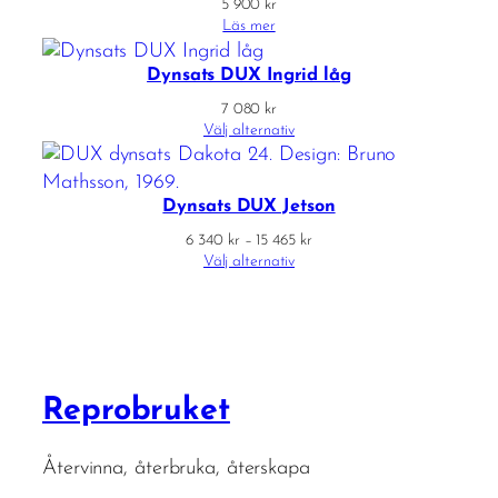
5 900
kr
Läs mer
Dynsats DUX Ingrid låg
7 080
kr
Välj alternativ
Dynsats DUX Jetson
Prisintervall:
6 340
kr
–
15 465
kr
6
Välj alternativ
340 kr
till
15
465 kr
Reprobruket
Återvinna, återbruka, återskapa