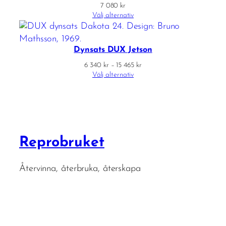
7 080
kr
Välj alternativ
Dynsats DUX Jetson
Prisintervall:
6 340
kr
–
15 465
kr
6
Välj alternativ
340 kr
till
15
465 kr
Reprobruket
Återvinna, återbruka, återskapa