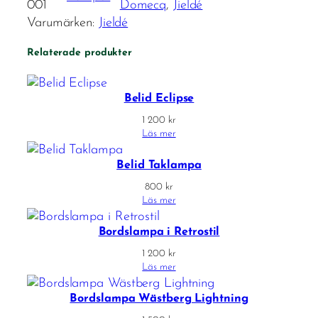
001
Domecq
, 
Jieldé
Varumärken:
Jieldé
Relaterade produkter
Belid Eclipse
1 200
kr
Läs mer
Belid Taklampa
800
kr
Läs mer
Bordslampa i Retrostil
1 200
kr
Läs mer
Bordslampa Wästberg Lightning