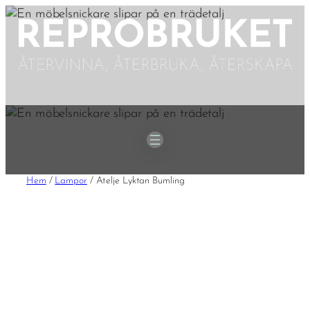
Hoppa
till
innehåll
Hem
/
Lampor
/ Atelje Lyktan Bumling