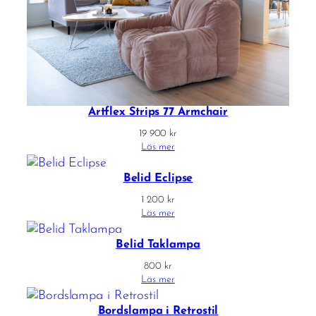
Artflex Strips 77 Armchair
19 900
kr
Läs mer
Belid Eclipse
1 200
kr
Läs mer
Belid Taklampa
800
kr
Läs mer
Bordslampa i Retrostil