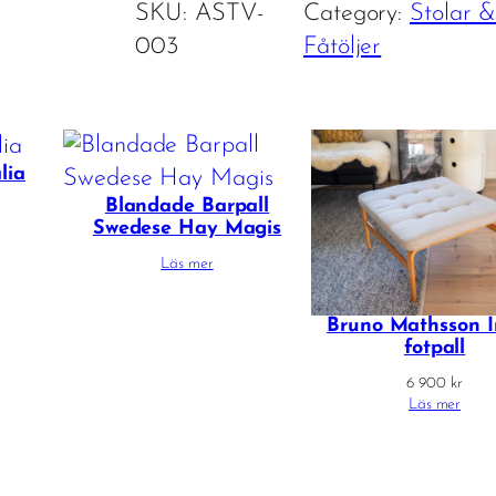
SKU:
ASTV-
Category:
Stolar &
003
Fåtöljer
lia
Blandade Barpall
Swedese Hay Magis
Läs mer
Bruno Mathsson I
fotpall
6 900
kr
Läs mer