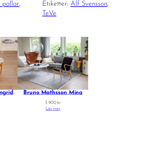
 pallar
, 
Etiketter:
Alf Svensson
, 
TeVe
ngrid
Bruno Mathsson Mina
5 900
kr
Läs mer