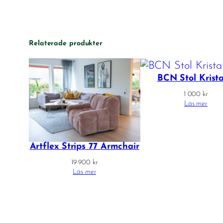
Relaterade produkter
BCN Stol Krista
1 000
kr
Läs mer
Artflex Strips 77 Armchair
19 900
kr
Läs mer