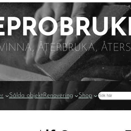
Sök
er
Sålda objekt
Renovering
Shop