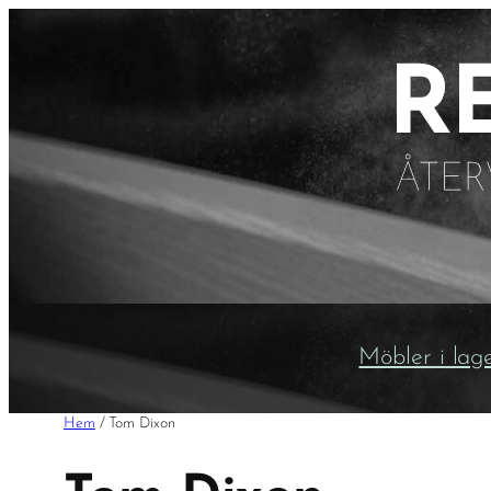
Möbler i lag
Hem
/ Tom Dixon