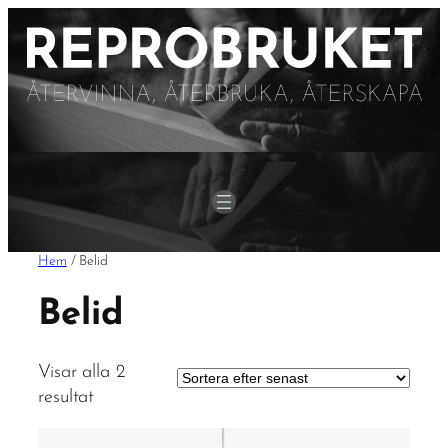
Hem
/ Belid
Belid
Visar alla 2
Sortera
resultat
efter
senaste