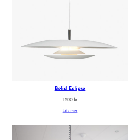
Belid Eclipse
1 200
kr
Läs mer