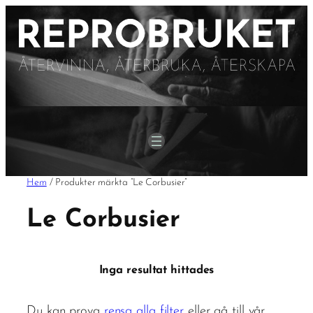
Hoppa
till
innehåll
Hem
/ Produkter märkta ”Le Corbusier”
Le Corbusier
Inga resultat hittades
Du kan prova
rensa alla filter
eller gå till vår